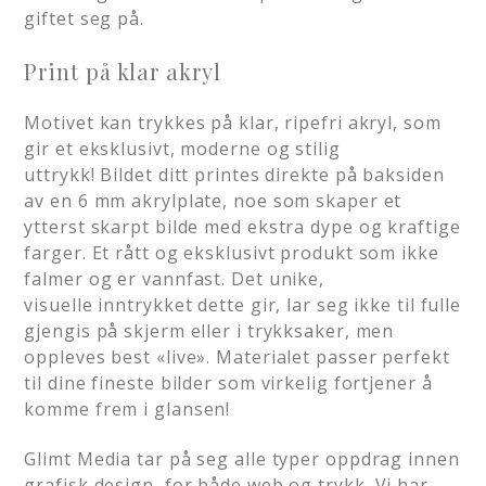
giftet seg på.
Print på klar akryl
Motivet kan trykkes på klar, ripefri akryl, som
gir et eksklusivt, moderne og stilig
uttrykk! Bildet ditt printes direkte på baksiden
av en 6 mm akrylplate, noe som skaper et
ytterst skarpt bilde med ekstra dype og kraftige
farger. Et rått og eksklusivt produkt som ikke
falmer og er vannfast. Det unike,
visuelle inntrykket dette gir, lar seg ikke til fulle
gjengis på skjerm eller i trykksaker, men
oppleves best «live». Materialet passer perfekt
til dine fineste bilder som virkelig fortjener å
komme frem i glansen!
Glimt Media tar på seg alle typer oppdrag innen
grafisk design, for både web og trykk
. Vi har