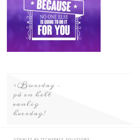
Bursdag –
på en helt
vanlig
hverdag!
UTVIKLET AV
TECHSPACE SOLUTIONS